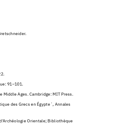
Bretschneider.
.
22.
que: 91–101.
the Middle Ages. Cambridge: MIT Press.
tique des Grecs en Égypte´, Annales
d'Archéologie Orientale; Bibliothèque