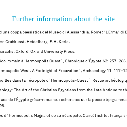
Further information about the site
ad una coppa paesistica del Museo di Alessandria. Rome: "L'Erma" di 
en Grabkunst. Heidelberg: F. H. Kerle.
araohs. Oxford: Oxford University Press.
éco-romain à Hermoupolis Ouest´, Chronique d’Égypte 62: 257–266
moupolis West: A Fortnight of Excavation´, Archaeology 11: 117–1
uilles dans la nécropole d´Hermoupolis-Ouest´, Revue archéologi
ology: The Art of the Christian Egyptians from the Late Antique to 
ques de l'Égypte gréco-romaine: recherches sur la poésie épigramma
98.
s d´Hermoupolis Magna et de sa nécropole. Cairo: Institut Français 