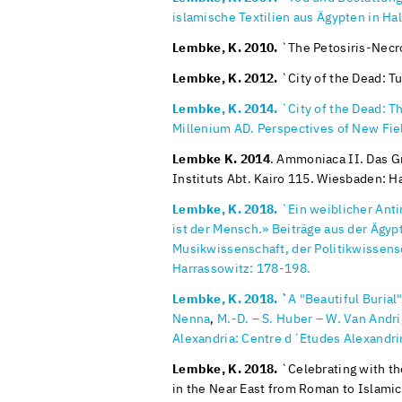
islamische Textilien aus Ägypten in Hal
Lembke, K. 2010.
`The Petosiris-Necro
Lembke, K. 2012.
`City of the Dead: T
Lembke, K. 2014.
`City of the Dead: Th
Millenium AD. Perspectives of New Fie
Lembke K. 2014
. Ammoniaca II. Das G
Instituts Abt. Kairo 115. Wiesbaden: H
Lembke, K. 2018.
`Ein weiblicher Anti
ist der Mensch.» Beiträge aus der Ägyp
Musikwissenschaft, der Politikwissens
Harrassowitz: 178-198.
Lembke, K. 2018. `
A "Beautiful Buria
Nenna
,
M.-D.
– S. Huber – W. Van Andri
Alexandria: Centre d´Etudes Alexandri
Lembke, K. 2018.
`Celebrating with the
in the Near East from Roman to Islami