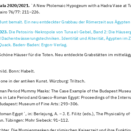
bala 2020/2021.
`A New Ptolemaic Hypogeum with a Hadra Vase at Tu
airo 76/77: 211–226.
unt bemalt. Ein neu entdeckter Grabbau der Römerzeit aus Ägypten´
023.
Die Petosiris-Nekropole von Tuna el-Gebel, Band 2: Die Häuserg
Dachentwässerungstechniken. Identität und Alterität, Ägypten im Z
F. Quack. Baden-Baden: Ergon-Verlag.
Schöne Häuser für die Toten. Neu entdeckte Grabstätten im mitteläg
ild. Bonn: Habelt.
ne in der antiken Kunst. Würzburg: Triltsch.
n Period Mummy Masks: The Case Example of the Budapest Museum o
ices in Late Period and Graeco-Roman Egypt: Proceedings of the Inte
 Budapest: Museum of Fine Arts: 293–306.
man Egypt´, in: Berlejung, A. – J. E. Filitz (eds.), The Physicality o
an. Tübingen: Mohr Siebeck: 91–112.
hter. Die Mumienmasken der römischen Kaiserzeit und ihre Funktion