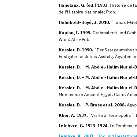
Hanotaux, G. (ed.) 1933.
Histoire de la
de l'Histoire Nationale; Plon.
Helmbold-Doyé, J. 2010.
`Tuna el-Geb
Kaplan, I. 1999.
Grabmalerei und Grabr
Wien: Afro-Pub.
Kessler, D. 1990.
`Der Serapeumsbezirk 
Festgabe für Julius Assfalg. Ägypten 
Kessler, D. – M. Abd el-Halim Nur el-
Kessler, D. – M. Abd el-Halim Nur el-
Kessler, D. – M. Abd el-Halim Nur el-
Mummies in Ancient Egypt. Cairo: Ameri
Kessler, D. – P. Brose et al. 2008.
Ägypt
Kher, A. 1937.
`Visite à Hermopolis´, 
Lefebvre, G. 1923-1924.
Le Tombeau de 
Lembke, K. 2007.
`Tod und Bestattung 