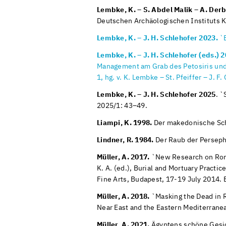
Lembke, K. – S. Abdel Malik – A. Der
Deutschen Archäologischen Instituts K
Lembke, K. – J. H. Schlehofer 2023.
`B
Lembke, K. – J. H. Schlehofer (eds.) 2
Management am Grab des Petosiris und 
1, hg. v. K. Lembke – St. Pfeiffer – J. 
Lembke, K. – J. H. Schlehofer 2025
. `
2025/1: 43–49.
Liampi, K. 1998.
Der makedonische Sch
Lindner, R. 1984.
Der Raub der Persepho
Müller, A.
2017.
`New Research on Roma
K. A. (ed.), Burial and Mortuary Pract
Fine Arts, Budapest, 17-19 July 2014.
Müller, A.
2018.
`Masking the Dead in Ro
Near East and the Eastern Mediterrane
Müller, A. 2021.
Ägyptens schöne Gesic