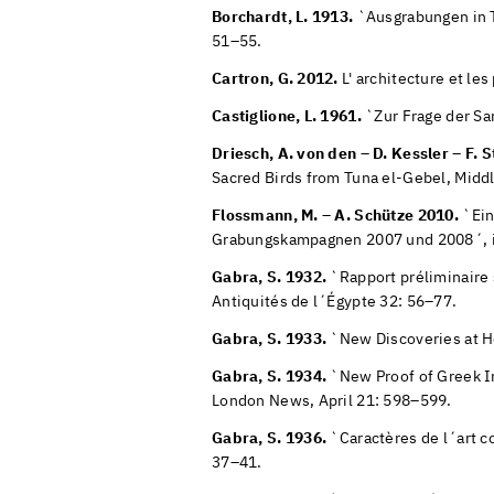
Borchardt, L. 1913.
`Ausgrabungen in T
51–55.
Cartron, G. 2012.
L' architecture et le
Castiglione, L. 1961.
`Zur Frage der Sa
Driesch, A. von den – D. Kessler – F. 
Sacred Birds from Tuna el-Gebel, Midd
Flossmann, M. – A. Schütze 2010.
`Ein
Grabungskampagnen 2007 und 2008´, in
Gabra, S. 1932.
`Rapport préliminaire 
Antiquités de l´Égypte 32: 56–77.
Gabra, S. 1933.
`New Discoveries at H
Gabra, S. 1934.
`New Proof of Greek In
London News, April 21: 598–599.
Gabra, S. 1936.
`Caractères de l´art co
37–41.