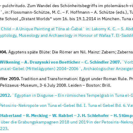
– pulchritudo. Zum Wandel des Schönheitsbegriffs im ptolemäisch-
, in: Flossmann-Schütze, M. C. – F. Hoffmann – A. Schütze (eds.), T
e School „Distant Worlds“ vom 16. bis 19.1.2014 in München. Tuna e
Child – A Unique Painting at Tūna al-Ǧabal´ in: Lakomy K. C. – S. Abd
gyptology, Museology and Archaeology in Honour of Wafaa T. El-Saddi
004.
Ägyptens späte Blüte: Die Römer am Nil. Mainz: Zabern; Zaberns
ilkening – A. Druzynski von Boetticher – C. Schindler 2007.
`Vorb
una el-Gebel (Mittelägypten) 2004–2006´, Archäologischer Anzeige
ffer 2010.
Tradition and Transformation: Egypt under Roman Rule. Pr
elizaeus-Museum, 3-6 July 2008. Leiden – Boston: Brill.
 2012.
`Egyptian in Disguise – Ein römisches Tempelgrab in Tuna el-
Petosiris-Nekropole von Tuna el-Gebel Bd. I. Tuna el Gebel Bd. 6. Vat
. Haberland – R. Mecking – W. Rabbel – J. H. Schlehofer – H. Stüm
t über die Grabungskampagnen 2018 und 2019 in der Petosiris-Nekro
-223
.