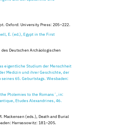
pt. Oxford: University Press: 205–222.
, E. (ed.), Egypt in the First
en des Deutschen Archäologischen
das eigentliche Studium der Menschheit
 der Medizin und ihrer Geschichte, der
h seines 65. Geburtstags. Wiesbaden:
the Ptolemies to the Romans´, in:
antique, Etudes Alexandrines, 46.
M. Mackensen (eds.), Death and Burial
sbaden: Harrassowitz: 181–205.