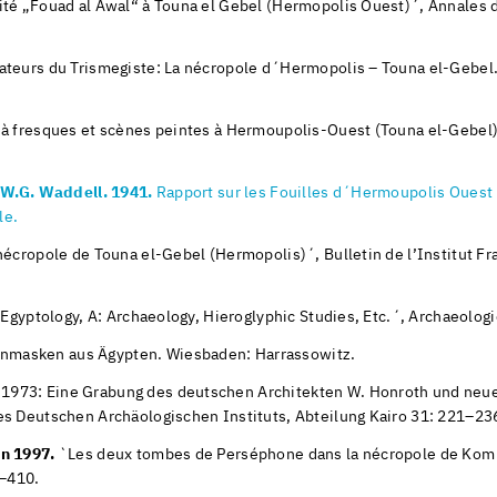
ité „Fouad al Awal“ à Touna el Gebel (Hermopolis Ouest)´, Annales d
teurs du Trismegiste: La nécropole d´Hermopolis – Touna el-Gebel. Ca
à fresques et scènes peintes à Hermoupolis-Ouest (Touna el-Gebel). 
– W.G. Waddell. 1941.
Rapport sur les Fouilles d´Hermoupolis Ouest 
le.
nécropole de Touna el-Gebel (Hermopolis)´, Bulletin de l’Institut Fr
Egyptology, A: Archaeology, Hieroglyphic Studies, Etc.´, Archaeolog
masken aus Ägypten. Wiesbaden: Harrassowitz.
1973: Eine Grabung des deutschen Architekten W. Honroth und neu
es Deutschen Archäologischen Instituts, Abteilung Kairo 31: 221–23
in 1997.
`Les deux tombes de Perséphone dans la nécropole de Kom e
–410.