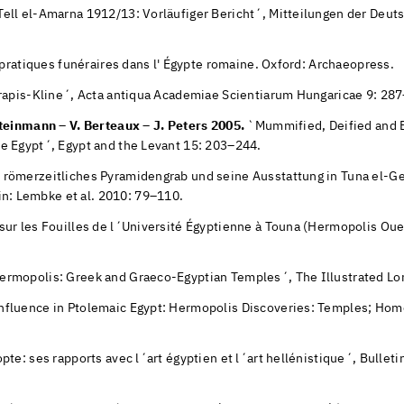
ell el-Amarna 1912/13: Vorläufiger Bericht´, Mitteilungen der Deuts
s pratiques funéraires dans l' Égypte romaine. Oxford: Archaeopress.
rapis-Kline´, Acta antiqua Academiae Scientiarum Hungaricae 9: 28
Steinmann – V. Berteaux – J. Peters 2005.
`Mummified, Deified and B
le Egypt´, Egypt and the Levant 15: 203–244.
 römerzeitliches Pyramidengrab und seine Ausstattung in Tuna el-Ge
: Lembke et al. 2010: 79–110.
sur les Fouilles de l´Université Égyptienne à Touna (Hermopolis Oue
ermopolis: Greek and Graeco-Egyptian Temples´, The Illustrated L
fluence in Ptolemaic Egypt: Hermopolis Discoveries: Temples; Home
pte: ses rapports avec l´art égyptien et l´art hellénistique´, Bullet