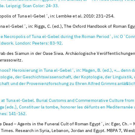
le. Leipzig: Scan Color: 24-33.
polis of Tuna el-Gebel´, in: Lembke et al. 2010: 231–254.
una el-Gebel´, in: Riggs, C. (ed.), The Oxford Handbook of Roman Egy
e Necropolis of Tuna el-Gebel during the Roman Period´, in: O´Connell
ldwork. London: Peeters: 83-92.
rab des Siamun in der Oase Siwa. Archäologische Veröffentlichung
arrassowitz.
noos? Heroisierung in Tuna el-Gebel´, in: Magen, B. (ed.), «… denn 
tologie, der Geschichtswissenschaft, der Koptologie, der Linguistik,
chaft und der Provenienzforschung zu Ehren Alfred Grimms anläßlic
l" at Tuna el-Gebel. Burial Customs and Commemorative Culture from 
ga (eds.), Constituer la tombe, honorer les défunts en Mediterranée 
nes: 141-162.
 Dead – Agents in the Funeral Cult of Roman Egypt´, in: Eger, Ch. – 
c Times. Research in Syria, Lebanon, Jordan and Egypt. MBPA 7, Wie