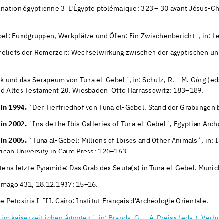
 nation égyptienne 3. L'Égypte ptolémaique: 323 – 30 avant Jésus-Chr
el: Fundgruppen, Werkplätze und Öfen: Ein Zwischenbericht´, in: L
eliefs der Römerzeit: Wechselwirkung zwischen der ägyptischen und
und das Serapeum von Tuna el-Gebel´, in: Schulz, R. – M. Görg (eds.
und Altes Testament 20. Wiesbaden: Otto Harrassowitz: 183–189.
Din 1994.
`Der Tierfriedhof von Tuna el-Gebel. Stand der Grabungen 
Din 2002.
`Inside the Ibis Galleries of Tuna el-Gebel´, Egyptian Arc
Din 2005.
`Tuna al-Gebel: Millions of Ibises and Other Animals´, in: I
can University in Cairo Press: 120–163.
ens letzte Pyramide: Das Grab des Seuta(s) in Tuna el-Gebel. Munich
Imago 431, 18.12.1937: 15–16.
Petosiris I-III. Cairo: Institut Français d'Archéologie Orientale.
im kaiserzeitlichen Ägypten´, in: Brands, G. – A. Preiss (eds.), Ver