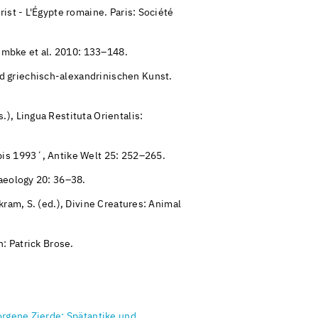
ist - L'Égypte romaine. Paris: Société
embke et al. 2010: 133–148.
 griechisch-alexandrinischen Kunst.
), Lingua Restituta Orientalis:
bis 1993´, Antike Welt 25: 252–265.
haeology 20: 36–38.
kram, S. (ed.), Divine Creatures: Animal
: Patrick Brose.
borgene Zierde: Spätantike und