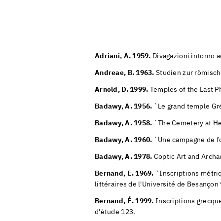
Adriani, A. 1959.
Divagazioni intorno 
Andreae, B. 1963.
Studien zur römisch
Arnold, D. 1999.
Temples of the Last Ph
Badawy, A. 1956.
`Le grand temple Gr
Badawy, A. 1958.
`The Cemetery at Her
Badawy, A. 1960.
`Une campagne de fo
Badawy, A. 1978.
Coptic Art and Archae
Bernand, E. 1969.
`Inscriptions métri
littéraires de l'Université de Besançon 
Bernand, É. 1999.
Inscriptions grecque
d'étude 123.