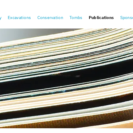
y
Excavations
Conservation
Tombs
Publications
Sponso