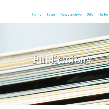
Skip
Home
Team
News archive
Site
Histor
navigation
Publications