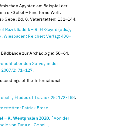
römischen Ägypten am Beispiel der
una el-Gebel – Eine ferne Welt.
l-Gebel Bd. 8, Vaterstetten: 131–144.
el Razik Saddik – R. El-Sayed (eds.),
k. Wiesbaden: Reichert Verlag: 438–
 Bildbände zur Archäologie: 58–64.
ericht über den Survey in der
r 2007/2: 71–127
.
oceedings of the International
Gebel´, Études et Travaux 25: 172-188
.
erstetten: Patrick Brose.
pel – K. Westphalen 2020. `
Von der
pole von Tuna el-Gebel´,