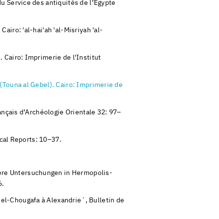
u Service des antiquités de l’Égypte
iro: 'al-hai'ah 'al-Misriyah 'al-
Cairo: Imprimerie de l'Institut
(Touna al Gebel). Cairo: Imprimerie de
ançais d’Archéologie Orientale 32: 97–
ical Reports: 10–37.
ere Untersuchungen in Hermopolis-
6.
l-Chougafa à Alexandrie´, Bulletin de