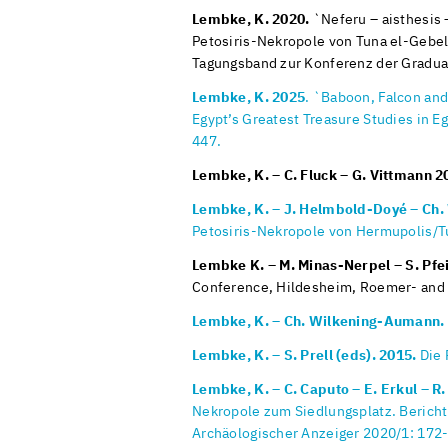
Lembke, K. 2020.
`Neferu – aisthesis 
Petosiris-Nekropole von Tuna el-Gebel´
Tagungsband zur Konferenz der Graduat
Lembke, K. 2025
. `Baboon, Falcon and 
Egypt’s Greatest Treasure Studies in E
447.
Lembke, K. – C. Fluck – G. Vittmann 2
Lembke, K. – J. Helmbold-Doyé – Ch. W
Petosiris-Nekropole von Hermupolis/T
Lembke K. – M. Minas-Nerpel – S. Pfei
Conference, Hildesheim, Roemer- and P
Lembke, K. – Ch. Wilkening-Aumann.
Lembke, K. – S. Prell (eds). 2015.
Die 
Lembke, K. –
C. Caputo – E. Erkul – R
Nekropole zum Siedlungsplatz. Berich
Archäologischer Anzeiger 2020/1: 172