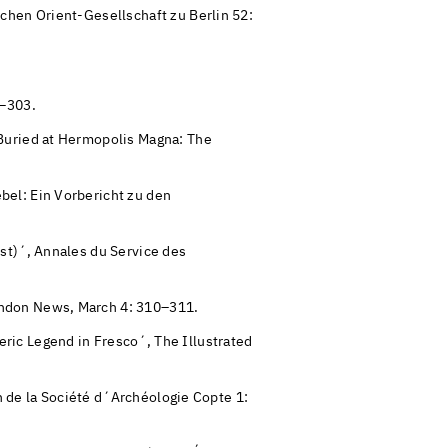
chen Orient-Gesellschaft zu Berlin 52:
7–303.
uried at Hermopolis Magna: The
bel: Ein Vorbericht zu den
st)´, Annales du Service des
ondon News, March 4: 310–311.
ric Legend in Fresco´, The Illustrated
in de la Société d´Archéologie Copte 1: