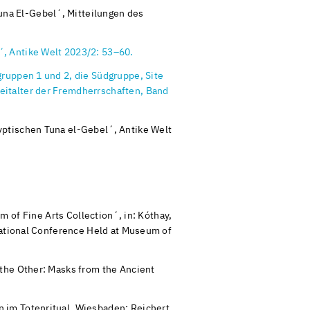
na El-Gebel´, Mitteilungen des
, Antike Welt 2023/2: 53–60.
ruppen 1 und 2, die Südgruppe, Site
eitalter der Fremdherrschaften, Band
yptischen Tuna el-Gebel´, Antike Welt
f Fine Arts Collection´, in: Kóthay,
rnational Conference Held at Museum of
f the Other: Masks from the Ancient
 im Totenritual. Wiesbaden: Reichert