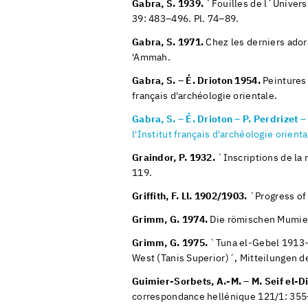
Gabra, S. 1939.
`Fouilles de l´Univers
39: 483–496. Pl. 74–89.
Gabra, S. 1971.
Chez les derniers adora
'Ammah.
Gabra, S. – É. Drioton 1954.
Peintures 
français d'archéologie orientale.
Gabra, S. – É. Drioton – P. Perdrizet 
l'Institut français d'archéologie orienta
Graindor, P. 1932.
`Inscriptions de la 
119.
Griffith, F. Ll. 1902/1903.
`Progress of 
Grimm, G. 1974.
Die römischen Mumien
Grimm, G. 1975.
`Tuna el-Gebel 1913-
West (Tanis Superior)´, Mitteilungen d
Guimier-Sorbets, A.-M. – M. Seif el-D
correspondance hellénique 121/1: 355